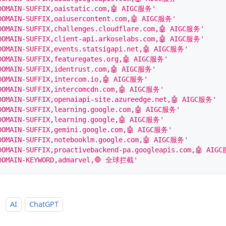
DOMAIN-SUFFIX,oaistatic.com,🤖 AIGC服务'
DOMAIN-SUFFIX,oaiusercontent.com,🤖 AIGC服务'
DOMAIN-SUFFIX,challenges.cloudflare.com,🤖 AIGC服务'
DOMAIN-SUFFIX,client-api.arkoselabs.com,🤖 AIGC服务'
DOMAIN-SUFFIX,events.statsigapi.net,🤖 AIGC服务'
DOMAIN-SUFFIX,featuregates.org,🤖 AIGC服务'
DOMAIN-SUFFIX,identrust.com,🤖 AIGC服务'
DOMAIN-SUFFIX,intercom.io,🤖 AIGC服务'
DOMAIN-SUFFIX,intercomcdn.com,🤖 AIGC服务'
DOMAIN-SUFFIX,openaiapi-site.azureedge.net,🤖 AIGC服务'
DOMAIN-SUFFIX,learning.google.com,🤖 AIGC服务'
DOMAIN-SUFFIX,learning.google,🤖 AIGC服务'
DOMAIN-SUFFIX,gemini.google.com,🤖 AIGC服务'
DOMAIN-SUFFIX,notebooklm.google.com,🤖 AIGC服务'
DOMAIN-SUFFIX,proactivebackend-pa.googleapis.com,🤖 AIG
DOMAIN-KEYWORD,admarvel,🛑 全球拦截'
：
AI
ChatGPT