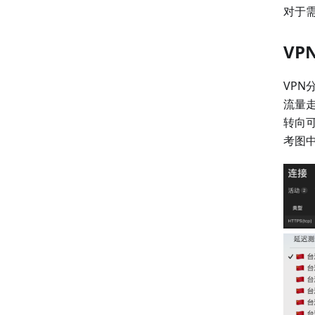
对于需
VP
VP
流量走
转向
考图中