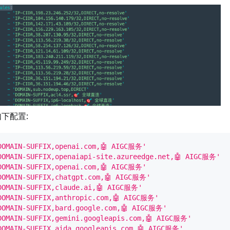
下配置:
DOMAIN-SUFFIX,openai.com,🤖 AIGC服务'
DOMAIN-SUFFIX,openaiapi-site.azureedge.net,🤖 AIGC服务'
DOMAIN-SUFFIX,openai.com,🤖 AIGC服务'
DOMAIN-SUFFIX,chatgpt.com,🤖 AIGC服务'
DOMAIN-SUFFIX,claude.ai,🤖 AIGC服务'
DOMAIN-SUFFIX,anthropic.com,🤖 AIGC服务'
DOMAIN-SUFFIX,bard.google.com,🤖 AIGC服务'
DOMAIN-SUFFIX,gemini.googleapis.com,🤖 AIGC服务'
DOMAIN-SUFFIX,aida.googleapis.com,🤖 AIGC服务'