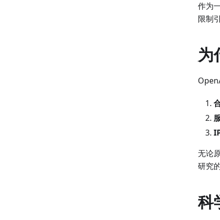
作为
限制
为
Ope
无论
研究
科