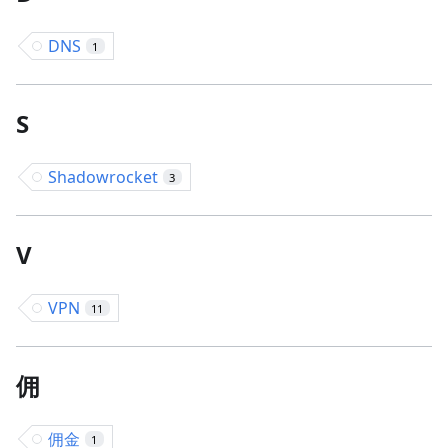
DNS
1
S
Shadowrocket
3
V
VPN
11
佣
佣金
1