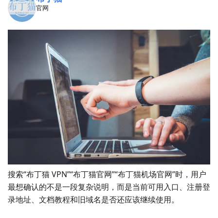
官网
搜索“布丁猫 VPN”“布丁猫官网”“布丁猫机场官网”时，用户
最想确认的不是一段复杂说明，而是当前可用入口、注册登
录地址、文档教程和旧域名是否还应该继续使用。