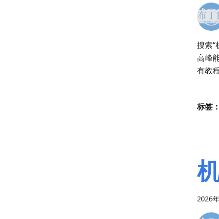
搜索“
高峰
有教
标签
机
2026