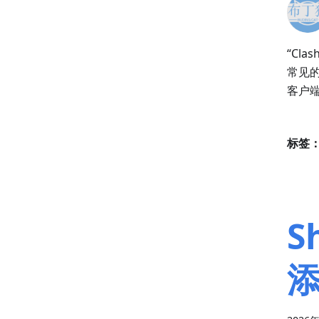
“Cl
常见的
客户
标签
S
添