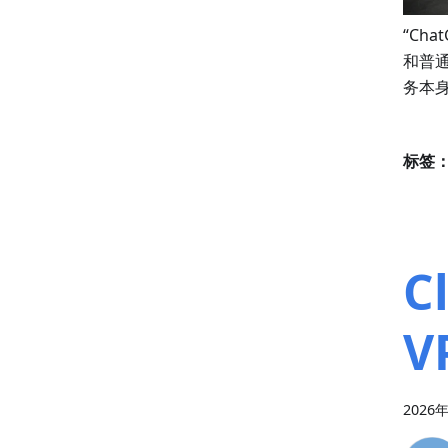
“Ch
和普
务本
标签
C
V
2026