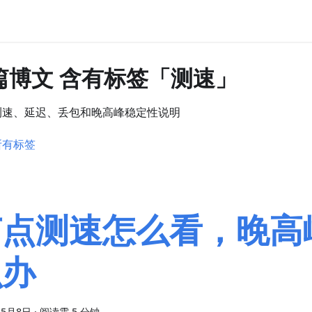
 篇博文 含有标签「测速」
测速、延迟、丢包和晚高峰稳定性说明
所有标签
节点测速怎么看，晚高
么办
年5月8日
·
阅读需 5 分钟