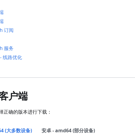
端
端
sh 订阅
sh 服务
- 线路优化
客户端
择正确的版本进行下载：
m64 (大多数设备)
安卓 - amd64 (部分设备)