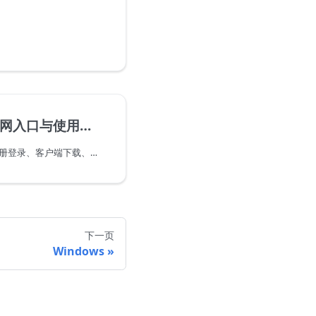
网入口与使用说明
布丁猫 VPN 官方入口、注册登录、客户端下载、订阅导入和 Clash、Shadowrocket、Karing、FlClash 等客户端配置说明。
下一页
Windows