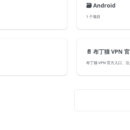
🗃️
Android
1 个项目
📄️
布丁猫 VPN 官