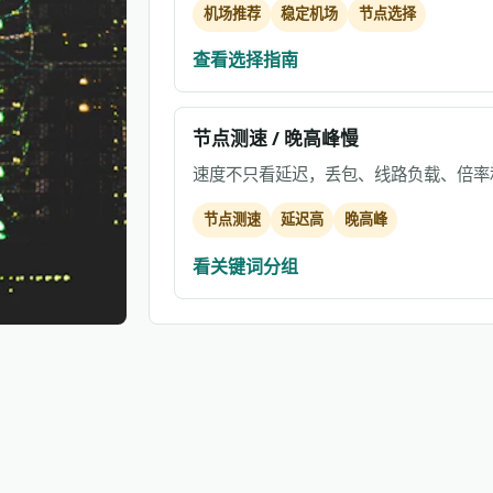
机场推荐
稳定机场
节点选择
查看选择指南
节点测速 / 晚高峰慢
速度不只看延迟，丢包、线路负载、倍率
节点测速
延迟高
晚高峰
看关键词分组