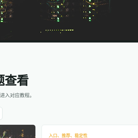
题查看
进入对应教程。
入口、推荐、稳定性