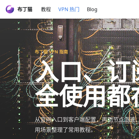
布丁猫
教程
VPN 热门
Blog
布丁猫 VPN 指南
入口、订
全使用都
从官网入口到客户端配置，再到节点测速、Cha
用场景整理了常用教程。